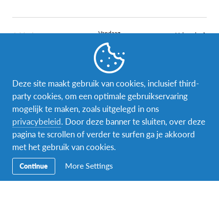
Vorige
Vandaag
Evenem
Volgende
Evenementen
Abonneer op kalender
Deze site maakt gebruik van cookies, inclusief third-
party cookies, om een optimale gebruikservaring
mogelijk te maken, zoals uitgelegd in ons
privacybeleid
. Door deze banner te sluiten, over deze
pagina te scrollen of verder te surfen ga je akkoord
met het gebruik van cookies.
Facebook
Instagram
Messenger
More Settings
Continue
Secundaire
Naar het buitenland
Navigatie
Word gastgezin