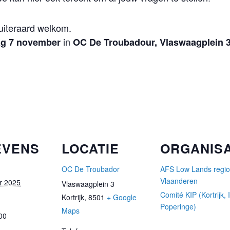
 uiteraard welkom.
in
ag 7 november
OC De Troubadour, Vlaswaagplein 3 
EVENS
LOCATIE
ORGANIS
OC De Troubador
AFS Low Lands regio
Vlaanderen
r 2025
Vlaswaagplein 3
Comité KIP (Kortrijk, 
Kortrijk
,
8501
+ Google
Poperinge)
Maps
00