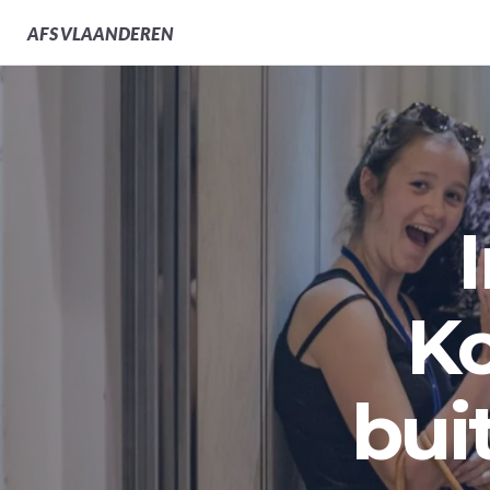
AFS
VLAANDEREN
Ko
bui