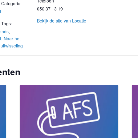
Telefoon
Categorie:
056 37 13 19
t
Bekijk de site van Locatie
 Tags:
ands
,
t
,
Naar het
,
uitwisseling
enten