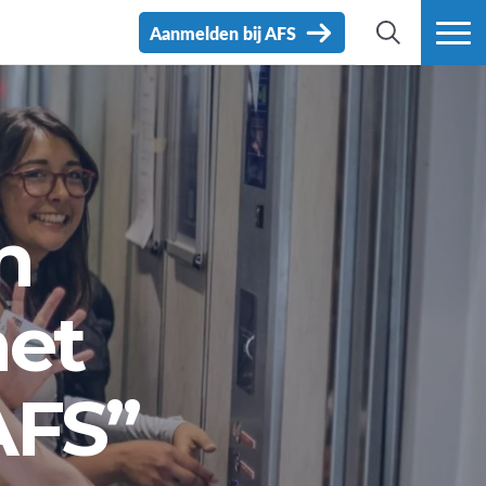
Aanmelden bij AFS
ZOEK
MEER
n
het
AFS”