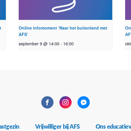
t
Online infomoment ‘Naar het buitenland met
On
AFS’
AF
september 9 @ 14:00
-
16:00
ok
Facebook
Instagram
Messenger
stgezin
Vrijwilliger bij AFS
Ons educatie