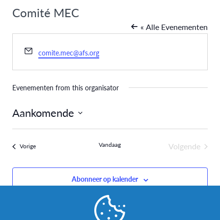
Comité MEC
« Alle Evenementen
E-
comite.mec@afs.org
mail
Evenementen from this organisator
Aankomende
Selecteer
een
Vandaag
Volgende
Evenementen
Vorige
datum.
Evenemen
Abonneer op kalender