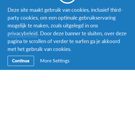
Deze site maakt gebruik van cookies, inclusief third-
party cookies, om een optimale gebruikservaring
mogelijk te maken, zoals uitgelegd in ons
privacybeleid
. Door deze banner te sluiten, over deze
Facebook
Instagram
Messenger
pagina te scrollen of verder te surfen ga je akkoord
met het gebruik van cookies.
Secundaire
Naar het buitenland
Navigatie
More Settings
Continue
Word gastgezin
Vrijwilliger bij AFS
Ons educatieve aanbod
Aanmelden bij AFS