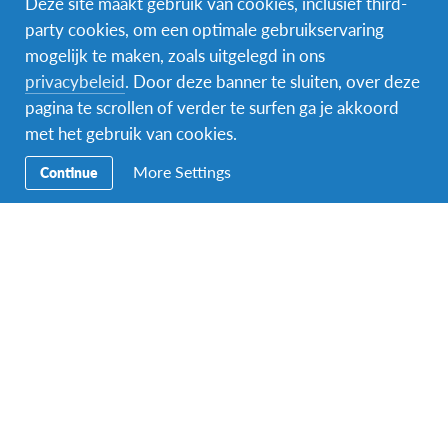
Deze site maakt gebruik van cookies, inclusief third-
party cookies, om een optimale gebruikservaring
mogelijk te maken, zoals uitgelegd in ons
Facebook
Instagram
Messenger
privacybeleid
. Door deze banner te sluiten, over deze
pagina te scrollen of verder te surfen ga je akkoord
Secundaire
Naar het buitenland
met het gebruik van cookies.
Navigatie
Word gastgezin
More Settings
Continue
Vrijwilliger bij AFS
Ons educatieve aanbod
Aanmelden bij AFS
Contact