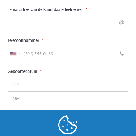
E-mailadres van de kandidaat-deelnemer
*
Telefoonnummer
*
Geboortedatum
*
Day
Month
Year
Wat is uw genderidentiteit? (kandidaat-deelnemer)
*