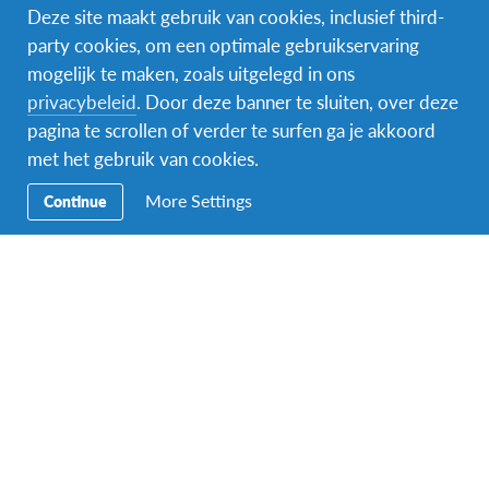
Deze site maakt gebruik van cookies, inclusief third-
party cookies, om een optimale gebruikservaring
mogelijk te maken, zoals uitgelegd in ons
Naam van de voogd/ouder
*
privacybeleid
. Door deze banner te sluiten, over deze
pagina te scrollen of verder te surfen ga je akkoord
met het gebruik van cookies.
Voornaam
More Settings
Continue
Achternaam
Indien je meerderjarig bent, mag je hier ook jouw eigen gegevens
invullen.
E-mailadres van de ouder of voogd
*
Indien je meerderjarig bent, mag je hier ook jouw eigen gegevens
invullen.