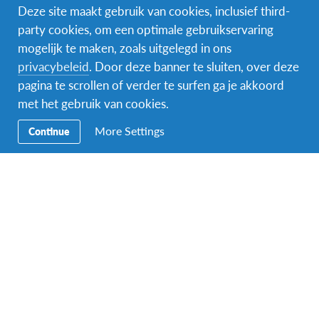
Deze site maakt gebruik van cookies, inclusief third-
party cookies, om een optimale gebruikservaring
mogelijk te maken, zoals uitgelegd in ons
Naam van de voogd/ouder
*
privacybeleid
. Door deze banner te sluiten, over deze
pagina te scrollen of verder te surfen ga je akkoord
met het gebruik van cookies.
Voornaam
More Settings
Continue
Achternaam
Indien je meerderjarig bent, mag je hier ook jouw eigen gegevens
invullen.
E-mailadres van de ouder of voogd
*
Indien je meerderjarig bent, mag je hier ook jouw eigen gegevens
invullen.