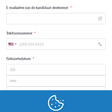
E-mailadres van de kandidaat-deelnemer
*
Telefoonnummer
*
Geboortedatum
*
Day
Month
Year
Wat is uw genderidentiteit? (kandidaat-deelnemer)
*