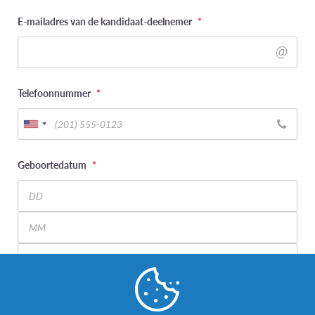
E-mailadres van de kandidaat-deelnemer
*
Telefoonnummer
*
Geboortedatum
*
Day
Month
Year
Wat is uw genderidentiteit? (kandidaat-deelnemer)
*