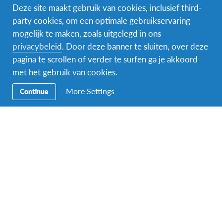
Deze site maakt gebruik van cookies, inclusief third-
party cookies, om een optimale gebruikservaring
mogelijk te maken, zoals uitgelegd in ons
Naam van de voogd/ouder
*
privacybeleid
. Door deze banner te sluiten, over deze
pagina te scrollen of verder te surfen ga je akkoord
met het gebruik van cookies.
Voornaam
More Settings
Continue
Achternaam
Indien je meerderjarig bent, mag je hier ook jouw eigen gegevens
invullen.
E-mailadres van de ouder of voogd
*
Indien je meerderjarig bent, mag je hier ook jouw eigen gegevens
invullen.