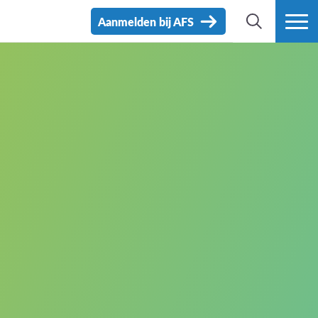
Aanmelden bij AFS
ZOEK
MEER