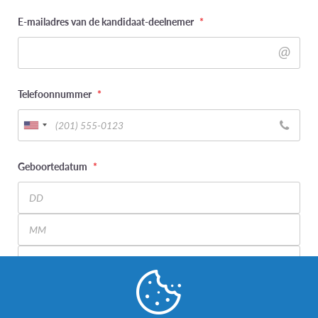
E-mailadres van de kandidaat-deelnemer
*
Telefoonnummer
*
Geboortedatum
*
Day
Month
Year
Wat is uw genderidentiteit? (kandidaat-deelnemer)
*