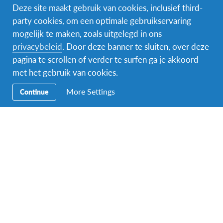
Deze site maakt gebruik van cookies, inclusief third-
party cookies, om een optimale gebruikservaring
mogelijk te maken, zoals uitgelegd in ons
Naam van de voogd/ouder
*
privacybeleid
. Door deze banner te sluiten, over deze
pagina te scrollen of verder te surfen ga je akkoord
met het gebruik van cookies.
Voornaam
More Settings
Continue
Achternaam
Indien je meerderjarig bent, mag je hier ook jouw eigen gegevens
invullen.
E-mailadres van de ouder of voogd
*
Indien je meerderjarig bent, mag je hier ook jouw eigen gegevens
invullen.