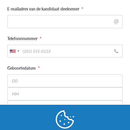
E-mailadres van de kandidaat-deelnemer
*
Telefoonnummer
*
Geboortedatum
*
Day
Month
Year
Wat is uw genderidentiteit? (kandidaat-deelnemer)
*