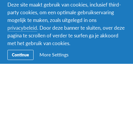
Deze site maakt gebruik van cookies, inclusief third-
party cookies, om een optimale gebruikservaring
mogelijk te maken, zoals uitgelegd in ons
Naam van de voogd/ouder
*
privacybeleid
. Door deze banner te sluiten, over deze
pagina te scrollen of verder te surfen ga je akkoord
met het gebruik van cookies.
Voornaam
More Settings
Continue
Achternaam
Indien je meerderjarig bent, mag je hier ook jouw eigen gegevens
invullen.
E-mailadres van de ouder of voogd
*
Indien je meerderjarig bent, mag je hier ook jouw eigen gegevens
invullen.