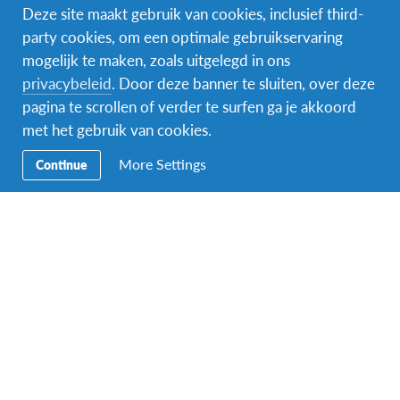
Deze site maakt gebruik van cookies, inclusief third-
party cookies, om een optimale gebruikservaring
mogelijk te maken, zoals uitgelegd in ons
Naam van de voogd/ouder
*
privacybeleid
. Door deze banner te sluiten, over deze
pagina te scrollen of verder te surfen ga je akkoord
met het gebruik van cookies.
Voornaam
More Settings
Continue
Achternaam
Indien je meerderjarig bent, mag je hier ook jouw eigen gegevens
invullen.
E-mailadres van de ouder of voogd
*
Indien je meerderjarig bent, mag je hier ook jouw eigen gegevens
invullen.