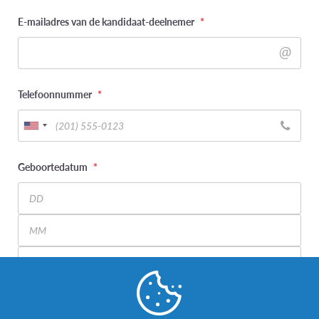
E-mailadres van de kandidaat-deelnemer
*
Telefoonnummer
*
Geboortedatum
*
Day
Month
Year
Wat is uw genderidentiteit? (kandidaat-deelnemer)
*