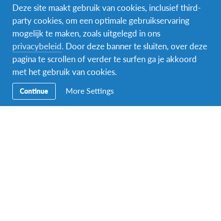
Deze site maakt gebruik van cookies, inclusief third-
party cookies, om een optimale gebruikservaring
mogelijk te maken, zoals uitgelegd in ons
Naam van de voogd/ouder
*
privacybeleid
. Door deze banner te sluiten, over deze
pagina te scrollen of verder te surfen ga je akkoord
met het gebruik van cookies.
Voornaam
More Settings
Continue
Achternaam
Indien je meerderjarig bent, mag je hier ook jouw eigen gegevens
invullen.
E-mailadres van de ouder of voogd
*
Indien je meerderjarig bent, mag je hier ook jouw eigen gegevens
invullen.