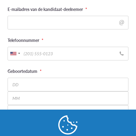
E-mailadres van de kandidaat-deelnemer
*
Telefoonnummer
*
Geboortedatum
*
Day
Month
Year
Wat is uw genderidentiteit? (kandidaat-deelnemer)
*