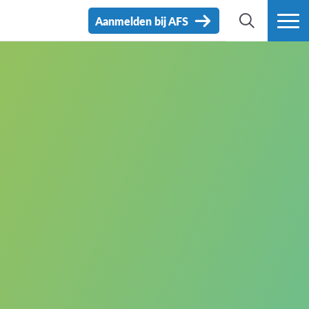
Aanmelden bij AFS
ZOEK
MEER