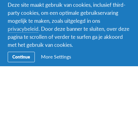
Deze site maakt gebruik van cookies, inclusief third-
party cookies, om een optimale gebruikservaring
mogelijk te maken, zoals uitgelegd in ons
Naam van de voogd/ouder
*
privacybeleid
. Door deze banner te sluiten, over deze
pagina te scrollen of verder te surfen ga je akkoord
met het gebruik van cookies.
Voornaam
More Settings
Continue
Achternaam
Indien je meerderjarig bent, mag je hier ook jouw eigen gegevens
invullen.
E-mailadres van de ouder of voogd
*
Indien je meerderjarig bent, mag je hier ook jouw eigen gegevens
invullen.