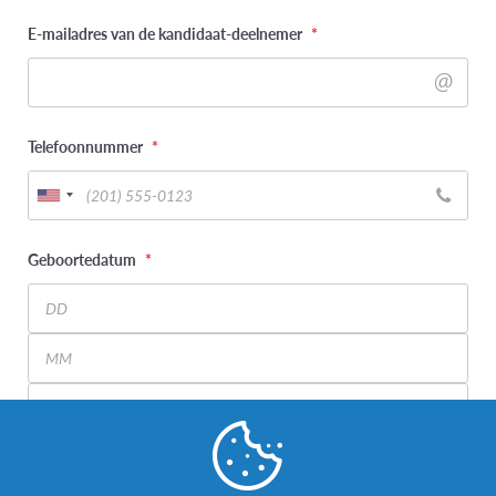
E-mailadres van de kandidaat-deelnemer
*
Telefoonnummer
*
Geboortedatum
*
Day
Month
Year
Wat is uw genderidentiteit? (kandidaat-deelnemer)
*