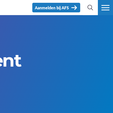
Aanmelden bij AFS
ZOEK
MEER
ent