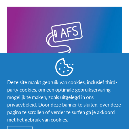
AFS Low Lands Wereldgezin infomoment
Deze site maakt gebruik van cookies, inclusief third-
party cookies, om een optimale gebruikservaring
Door een buitenlandse scholier of jongvolwassene in huis te
verwelkomen, beleef je een interculturele uitwisseling in
mogelijk te maken, zoals uitgelegd in ons
eigen land! Heb je…
privacybeleid
. Door deze banner te sluiten, over deze
pagina te scrollen of verder te surfen ga je akkoord
met het gebruik van cookies.