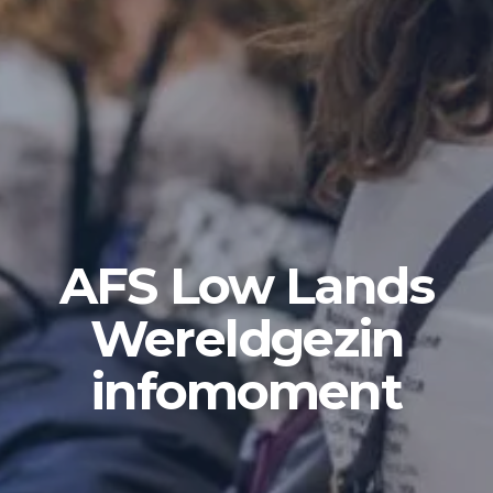
AFS Low Lands
Wereldgezin
infomoment