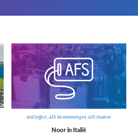
#AFSeffect
,
AFS Bestemmingen
,
AFS Student
Noor in Italië