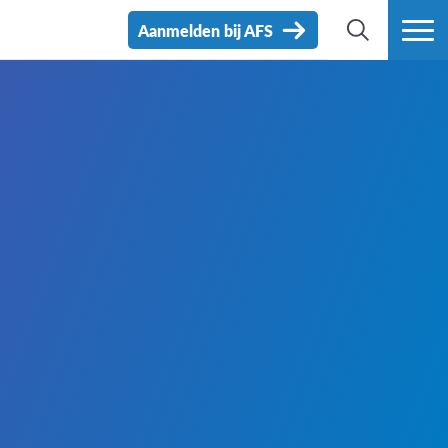
Aanmelden bij AFS
ZOEK
MEER