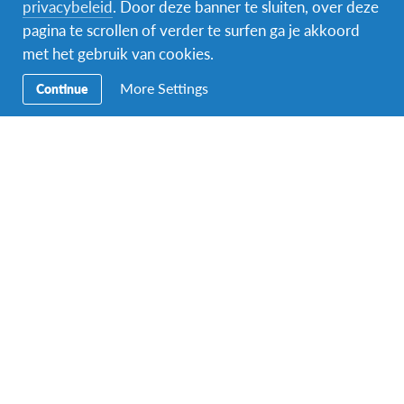
Naar het buitenland
privacybeleid
. Door deze banner te sluiten, over deze
Navigatie
pagina te scrollen of verder te surfen ga je akkoord
Word gastgezin
met het gebruik van cookies.
More Settings
Vrijwilliger bij AFS
Continue
Ons educatieve aanbod
Aanmelden bij AFS
Contact
AFS Low Lands vzw
Hendrik Consciencestraat 52
B-2800 Mechelen
Tel: 015 79 50 10
Email:
lowlands@afs.org