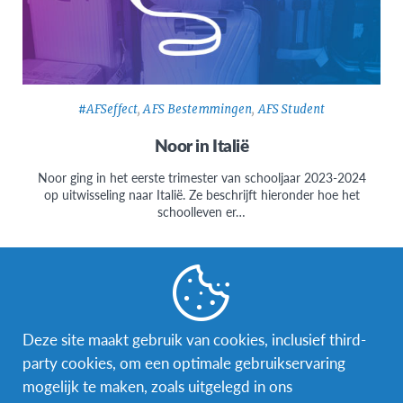
#AFSeffect
,
AFS Bestemmingen
,
AFS Student
Noor in Italië
Noor ging in het eerste trimester van schooljaar 2023-2024
op uitwisseling naar Italië. Ze beschrijft hieronder hoe het
schoolleven er…
Deze site maakt gebruik van cookies, inclusief third-
Facebook
Instagram
Messenger
party cookies, om een optimale gebruikservaring
mogelijk te maken, zoals uitgelegd in ons
Secundaire