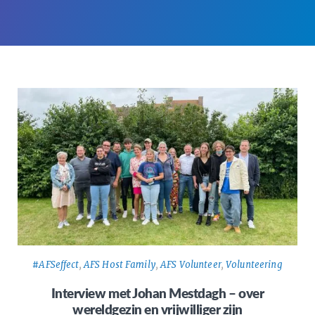
#AFSeffect
,
AFS Host Family
,
AFS Volunteer
,
Volunteering
Interview met Johan Mestdagh – over
wereldgezin en vrijwilliger zijn