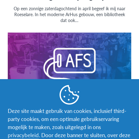
Op een zonnige zaterdagochtend in april begeef ik mij naar
Roeselare. In het moderne ArHus gebouw, een bibliotheek
dat ook…
Deze site maakt gebruik van cookies, inclusief third-
AFS Student
,
AFS Volunteer
party cookies, om een optimale gebruikservaring
Eline’s verhaal in Honduras (NH09)
mogelijk te maken, zoals uitgelegd in ons
privacybeleid
. Door deze banner te sluiten, over deze
In de huidige omstandigheden van COVID-19 waarin we