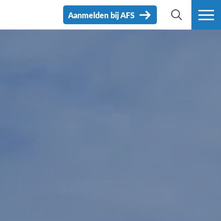
Aanmelden bij AFS
ZOEK
MEER