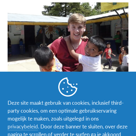
Gastgezin en gemeenschap
Deze site maakt gebruik van cookies, inclusief third-
party cookies, om een optimale gebruikservaring
Guatemalteekse gezinnen brengen graag tijd met
mogelijk te maken, zoals uitgelegd in ons
elkaar door tijdens maaltijden en
privacybeleid
. Door deze banner te sluiten, over deze
familiebijeenkomsten. Ouders zijn meestal erg
pagina te scrollen of verder te surfen ga je akkoord
beschermend over hun kinderen, vooral over meisjes.