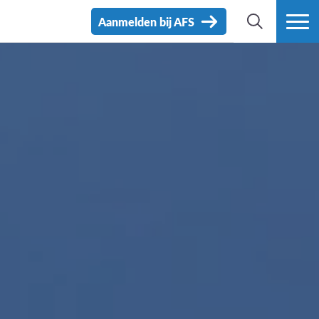
Aanmelden bij AFS
ZOEK
MEER