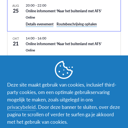
20:00
-
22:00
AUG
25
Online infomoment ‘Naar het buitenland met AFS’
Online
Details evenement
Routebeschrijving ophalen
14:00
-
16:00
OKT
21
Online infomoment ‘Naar het buitenland met AFS’
Online
20:00
-
22:00
NOV
26
Online infomoment ‘Naar het buitenland met AFS’
Vandaag
Volgende
Evenementen
Vorig
Online
Evenemente
Deze site maakt gebruik van cookies, inclusief third-
party cookies, om een optimale gebruikservaring
20:00
-
21:30
DEC
17
Abonneer op kalender
Online infomoment ‘Naar het buitenland met AFS’
mogelijk te maken, zoals uitgelegd in ons
Online
privacybeleid
. Door deze banner te sluiten, over deze
pagina te scrollen of verder te surfen ga je akkoord
14:00
-
16:00
JAN
met het gebruik van cookies.
13
Online infomoment ‘Naar het buitenland met AFS’