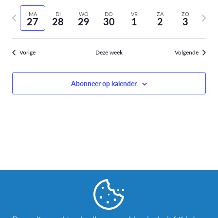
Selecteer
weer
Zoeken
vorige
volge
datum
MA
DI
WO
DO
VR
ZA
ZO
navi
27
28
29
30
1
2
3
week
week
en
weergev
Vorige
Deze week
Volgende
navigati
Abonneer op kalender