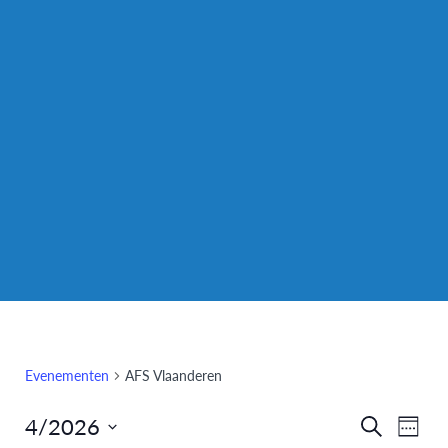
Evenementen
AFS Vlaanderen
4/2026
Eve
Evenem
Zoeken
Week