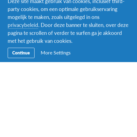
Deze site maakt gebruik van cookies, inclusief third-
party cookies, om een optimale gebruikservaring
mogelijk te maken, zoals uitgelegd in ons
Facebook
Instagram
Messenger
privacybeleid
. Door deze banner te sluiten, over deze
pagina te scrollen of verder te surfen ga je akkoord
Secundaire
Naar het buitenland
met het gebruik van cookies.
Navigatie
Word gastgezin
More Settings
Continue
Vrijwilliger bij AFS
Ons educatieve aanbod
Aanmelden bij AFS
Contact