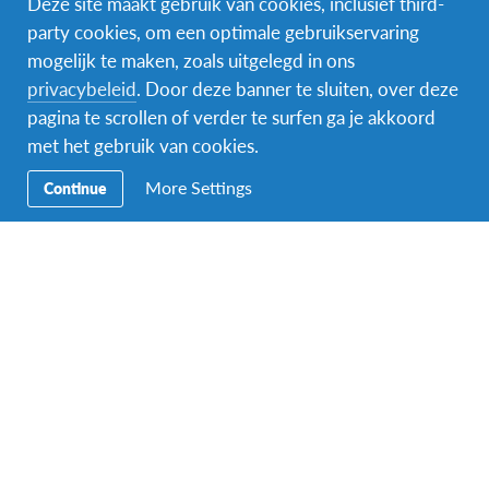
Deze site maakt gebruik van cookies, inclusief third-
party cookies, om een optimale gebruikservaring
mogelijk te maken, zoals uitgelegd in ons
Facebook
Instagram
Messenger
privacybeleid
. Door deze banner te sluiten, over deze
pagina te scrollen of verder te surfen ga je akkoord
Secundaire
Naar het buitenland
met het gebruik van cookies.
Navigatie
Word gastgezin
More Settings
Continue
Vrijwilliger bij AFS
Ons educatieve aanbod
Aanmelden bij AFS
Contact