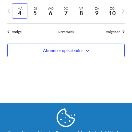
Selecteer
weer
Zoeken
vorige
volge
datum
MA
DI
WO
DO
VR
ZA
ZO
navi
4
5
6
7
8
9
10
week
week
en
weergev
Vorige
Deze week
Volgende
navigati
Abonneer op kalender