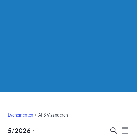
Evenementen
AFS Vlaanderen
5/2026
Eve
Evenem
Zoeken
Week