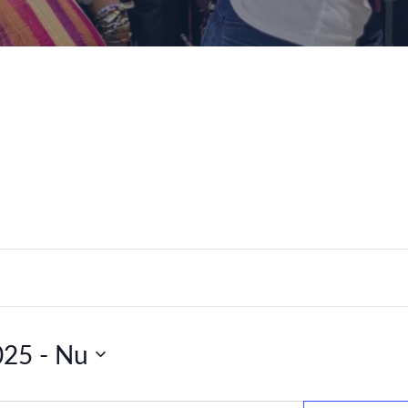
025
 - 
Nu