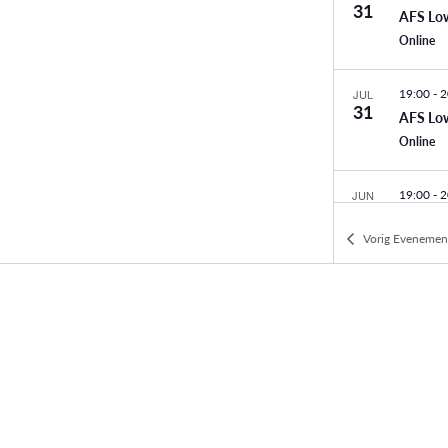
31
AFS Lo
Online
19:00
-
2
JUL
31
AFS Lo
Online
19:00
-
2
JUN
26
AFS Lo
Vorig
Evenemen
Online
19:00
-
2
JUN
26
AFS Lo
Online
19:00
-
2
MEI
29
AFS Lo
Online