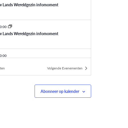
w Lands Wereldgezin infomoment
0:00
w Lands Wereldgezin infomoment
0:00
w Lands Wereldgezin infomoment
ten
Volgende
Evenementen
0:00
w Lands Wereldgezin infomoment
Abonneer op kalender
0:00
w Lands Wereldgezin infomoment