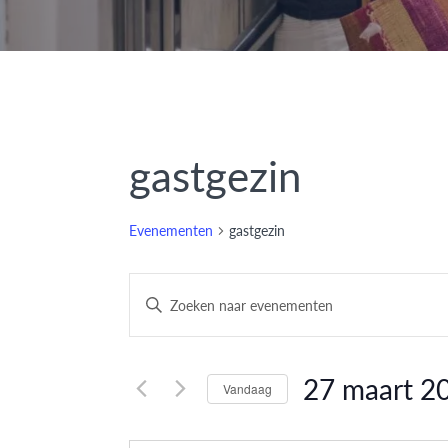
gastgezin
Evenementen
gastgezin
Evenementen
Vul
een
Zoeken
keyword
en
in.
27 maart 2
Vandaag
Zoek
weergeven
Selecteer
voor
datum