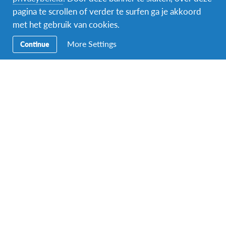
pagina te scrollen of verder te surfen ga je akkoord
met het gebruik van cookies.
More Settings
Continue
Online infomoment ‘Naar het buitenland met AFS’
augustus 25 @ 20:00
-
22:00