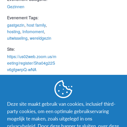
Gezinnen
Evenement Tags:
gastgezin
,
host family
,
hosting
,
Infomoment
,
uitwisseling
,
wereldgezin
Site:
https://us02web.zoom.us/m
eeting/register/Sha04g22S
v6gfgwrpQ-wNA
LOCATIE
Online
Deze site maakt gebruik van cookies, inclusief third-
Gerelateerde Evenementen
party cookies, om een optimale gebruikservaring
mogelijk te maken, zoals uitgelegd in ons
privacybeleid
. Door deze banner te sluiten, over deze