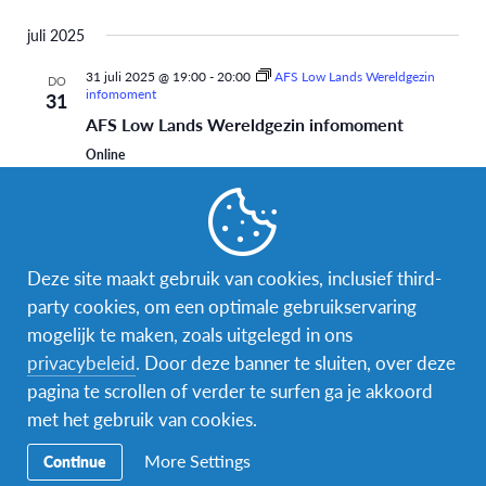
juli 2025
31 juli 2025 @ 19:00
-
20:00
AFS Low Lands Wereldgezin
DO
infomoment
31
AFS Low Lands Wereldgezin infomoment
Online
Gratis
31 juli 2025 @ 19:00
-
20:00
DO
31
AFS Low Lands Wereldgezin infomoment
Deze site maakt gebruik van cookies, inclusief third-
Online
party cookies, om een optimale gebruikservaring
Gratis
mogelijk te maken, zoals uitgelegd in ons
privacybeleid
. Door deze banner te sluiten, over deze
augustus 2025
pagina te scrollen of verder te surfen ga je akkoord
met het gebruik van cookies.
28 augustus 2025 @ 19:00
-
20:00
AFS Low Lands
DO
Wereldgezin infomoment
28
More Settings
Continue
AFS Low Lands Wereldgezin infomoment