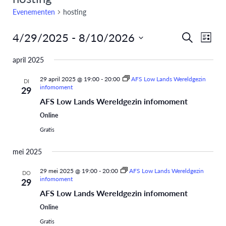
Evenementen
hosting
4/29/2025
 - 
8/10/2026
Eve
Evenem
Zoeken
Lijst
Selecteer
weer
Zoeken
april 2025
een
navi
en
datum.
29 april 2025 @ 19:00
-
20:00
AFS Low Lands Wereldgezin
DI
infomoment
29
weergev
AFS Low Lands Wereldgezin infomoment
Online
navigati
Gratis
mei 2025
29 mei 2025 @ 19:00
-
20:00
AFS Low Lands Wereldgezin
DO
infomoment
29
AFS Low Lands Wereldgezin infomoment
Online
Gratis