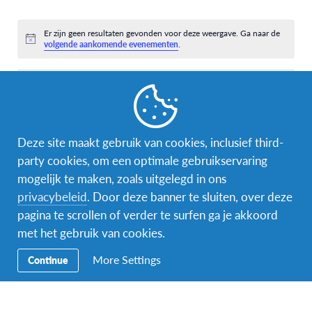
evenementen,
evenementen,
evenementen,
evenementen,
evenementen,
evenementen,
eveneme
0
0
0
0
0
0
0
evenementen,
evenementen,
evenementen,
evenementen,
evenementen,
evenementen,
eveneme
Er zijn geen resultaten gevonden voor deze weergave. Ga naar de
Bericht
volgende aankomende evenementen
.
jul
Deze maand
sep
Abonneer op kalender
Deze site maakt gebruik van cookies, inclusief third-
party cookies, om een optimale gebruikservaring
mogelijk te maken, zoals uitgelegd in ons
privacybeleid
. Door deze banner te sluiten, over deze
pagina te scrollen of verder te surfen ga je akkoord
met het gebruik van cookies.
More Settings
Continue
Facebook
Instagram
Messenger
Secundaire
Naar het buitenland