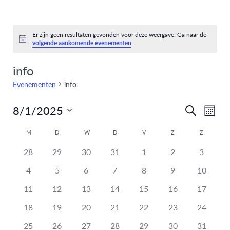
Er zijn geen resultaten gevonden voor deze weergave. Ga naar de
Bericht
volgende aankomende evenementen
.
info
Evenementen
info
8/1/2025
Eve
Evenem
Zoeken
Maand
Selecteer
weer
Zoeken
Kalender
M
D
W
D
V
Z
Z
een
navi
heeft
heeft
heeft
heeft
heeft
heeft
en
heeft
datum.
28
29
30
31
1
2
3
van
0
0
0
0
0
0
0
heeft
heeft
heeft
heeft
heeft
heeft
heeft
4
5
6
7
8
9
10
weergev
Evenementen
evenementen,
evenementen,
evenementen,
evenementen,
evenementen,
evenementen,
eveneme
0
0
0
0
0
0
0
heeft
heeft
heeft
heeft
heeft
heeft
heeft
11
12
13
14
15
16
17
navigati
evenementen,
evenementen,
evenementen,
evenementen,
evenementen,
evenementen,
eveneme
0
0
0
0
0
0
0
heeft
heeft
heeft
heeft
heeft
heeft
heeft
18
19
20
21
22
23
24
evenementen,
evenementen,
evenementen,
evenementen,
evenementen,
evenementen,
eveneme
0
0
0
0
0
0
0
heeft
heeft
heeft
heeft
heeft
heeft
heeft
25
26
27
28
29
30
31