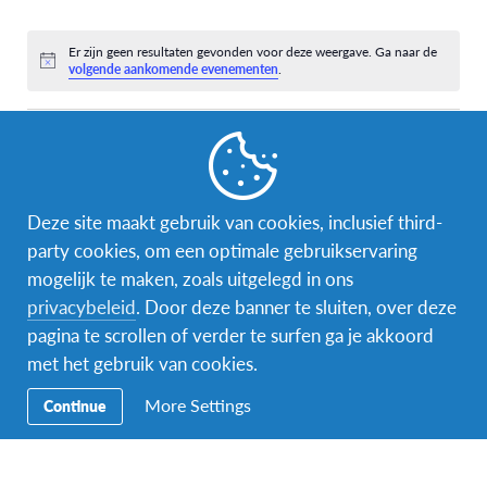
evenementen,
evenementen,
evenementen,
evenementen,
evenementen,
evenementen,
eveneme
0
0
0
0
0
0
0
evenementen,
evenementen,
evenementen,
evenementen,
evenementen,
evenementen,
eveneme
Er zijn geen resultaten gevonden voor deze weergave. Ga naar de
Bericht
volgende aankomende evenementen
.
aug
Deze maand
okt
Abonneer op kalender
Deze site maakt gebruik van cookies, inclusief third-
party cookies, om een optimale gebruikservaring
mogelijk te maken, zoals uitgelegd in ons
privacybeleid
. Door deze banner te sluiten, over deze
pagina te scrollen of verder te surfen ga je akkoord
met het gebruik van cookies.
More Settings
Continue
Facebook
Instagram
Messenger
Secundaire
Naar het buitenland