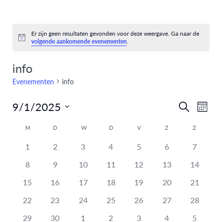
Er zijn geen resultaten gevonden voor deze weergave. Ga naar de
Bericht
volgende aankomende evenementen
.
info
Evenementen
info
9/1/2025
Eve
Evenem
Zoeken
Maand
Selecteer
weer
Zoeken
Kalender
M
D
W
D
V
Z
Z
een
navi
heeft
heeft
heeft
heeft
heeft
heeft
en
heeft
datum.
1
2
3
4
5
6
7
van
0
0
0
0
0
0
0
heeft
heeft
heeft
heeft
heeft
heeft
heeft
8
9
10
11
12
13
14
weergev
Evenementen
evenementen,
evenementen,
evenementen,
evenementen,
evenementen,
evenementen,
eveneme
0
0
0
0
0
0
0
heeft
heeft
heeft
heeft
heeft
heeft
heeft
15
16
17
18
19
20
21
navigati
evenementen,
evenementen,
evenementen,
evenementen,
evenementen,
evenementen,
eveneme
0
0
0
0
0
0
0
heeft
heeft
heeft
heeft
heeft
heeft
heeft
22
23
24
25
26
27
28
evenementen,
evenementen,
evenementen,
evenementen,
evenementen,
evenementen,
eveneme
0
0
0
0
0
0
0
heeft
heeft
heeft
heeft
heeft
heeft
heeft
29
30
1
2
3
4
5