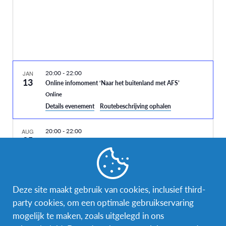
20:00
-
22:00
JAN
13
Online infomoment ‘Naar het buitenland met AFS’
Online
Details evenement
Routebeschrijving ophalen
20:00
-
22:00
AUG
25
Online infomoment ‘Naar het buitenland met AFS’
Online
14:00
-
16:00
JAN
13
Deze site maakt gebruik van cookies, inclusief third-
Online infomoment ‘Naar het buitenland met AFS’
Vorig
Vandaag
Volgende
party cookies, om een optimale gebruikservaring
Online
Evenementen
Evenemente
mogelijk te maken, zoals uitgelegd in ons