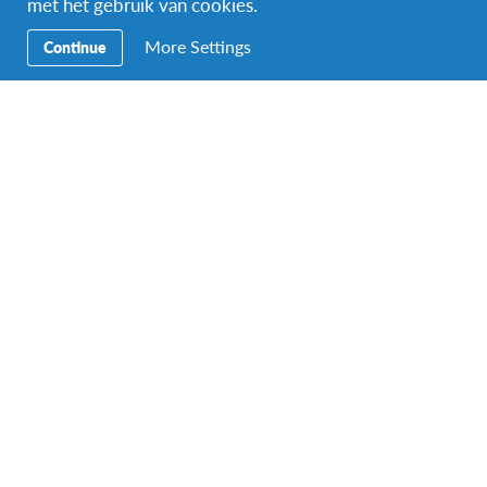
met het gebruik van cookies.
Online
More Settings
Continue
Gratis
Vorige
Vandaag
Volgende
Evenementen
Evenemen
Abonneer op kalender
Facebook
Instagram
Messenger
Secundaire