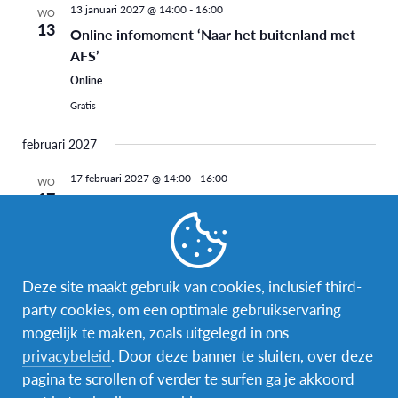
13 januari 2027 @ 14:00
-
16:00
WO
13
Online infomoment ‘Naar het buitenland met
AFS’
Online
Gratis
februari 2027
17 februari 2027 @ 14:00
-
16:00
WO
17
Online infomoment ‘Naar het buitenland met
AFS’
Online
Gratis
Deze site maakt gebruik van cookies, inclusief third-
party cookies, om een optimale gebruikservaring
maart 2027
mogelijk te maken, zoals uitgelegd in ons
3 maart 2027 @ 14:00
-
16:00
WO
privacybeleid
. Door deze banner te sluiten, over deze
3
Online infomoment ‘Naar het buitenland met
pagina te scrollen of verder te surfen ga je akkoord
AFS’