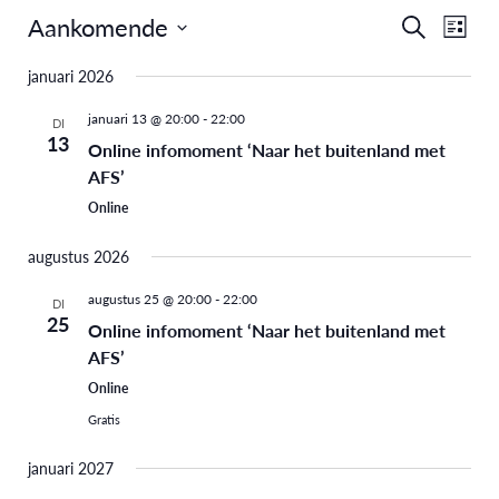
Aankomende
Eve
Evenem
Zoeken
Lijst
Selecteer
weer
Zoeken
januari 2026
een
navi
en
datum.
januari 13 @ 20:00
-
22:00
DI
13
Online infomoment ‘Naar het buitenland met
weergev
AFS’
navigati
Online
augustus 2026
augustus 25 @ 20:00
-
22:00
DI
25
Online infomoment ‘Naar het buitenland met
AFS’
Online
Gratis
januari 2027