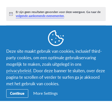
evenementen,
evenementen,
evenementen,
evenementen,
evenementen,
evenementen,
eveneme
0
0
0
0
0
0
0
evenementen,
evenementen,
evenementen,
evenementen,
evenementen,
evenementen,
eveneme
Er zijn geen resultaten gevonden voor deze weergave. Ga naar de
Bericht
volgende aankomende evenementen
.
apr
Deze maand
jun
Abonneer op kalender
Deze site maakt gebruik van cookies, inclusief third-
party cookies, om een optimale gebruikservaring
mogelijk te maken, zoals uitgelegd in ons
privacybeleid
. Door deze banner te sluiten, over deze
pagina te scrollen of verder te surfen ga je akkoord
met het gebruik van cookies.
More Settings
Continue
Facebook
Instagram
Messenger
Secundaire
Naar het buitenland