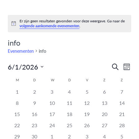
Er zijn geen resultaten gevonden voor deze weergave. Ga naar de
Bericht
volgende aankomende evenementen
.
info
Evenementen
info
6/1/2026
Eve
Evenem
Zoeken
Maand
Selecteer
weer
Zoeken
Kalender
M
D
W
D
V
Z
Z
een
navi
heeft
heeft
heeft
heeft
heeft
heeft
en
heeft
datum.
1
2
3
4
5
6
7
van
0
0
0
0
0
0
0
heeft
heeft
heeft
heeft
heeft
heeft
heeft
8
9
10
11
12
13
14
weergev
Evenementen
evenementen,
evenementen,
evenementen,
evenementen,
evenementen,
evenementen,
eveneme
0
0
0
0
0
0
0
heeft
heeft
heeft
heeft
heeft
heeft
heeft
15
16
17
18
19
20
21
navigati
evenementen,
evenementen,
evenementen,
evenementen,
evenementen,
evenementen,
eveneme
0
0
0
0
0
0
0
heeft
heeft
heeft
heeft
heeft
heeft
heeft
22
23
24
25
26
27
28
evenementen,
evenementen,
evenementen,
evenementen,
evenementen,
evenementen,
eveneme
0
0
0
0
0
0
0
heeft
heeft
heeft
heeft
heeft
heeft
heeft
29
30
1
2
3
4
5