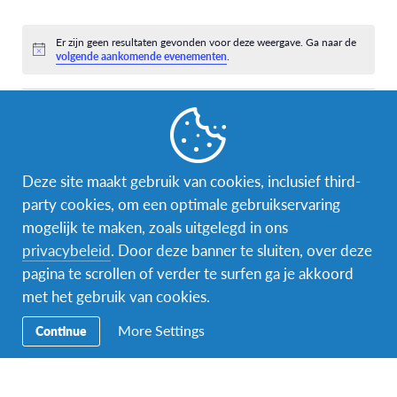
evenementen,
evenementen,
evenementen,
evenementen,
evenementen,
evenementen,
eveneme
0
0
0
0
0
0
0
evenementen,
evenementen,
evenementen,
evenementen,
evenementen,
evenementen,
eveneme
Er zijn geen resultaten gevonden voor deze weergave. Ga naar de
Bericht
volgende aankomende evenementen
.
mei
Deze maand
jul
Abonneer op kalender
Deze site maakt gebruik van cookies, inclusief third-
party cookies, om een optimale gebruikservaring
mogelijk te maken, zoals uitgelegd in ons
privacybeleid
. Door deze banner te sluiten, over deze
pagina te scrollen of verder te surfen ga je akkoord
met het gebruik van cookies.
More Settings
Continue
Facebook
Instagram
Messenger
Secundaire
Naar het buitenland