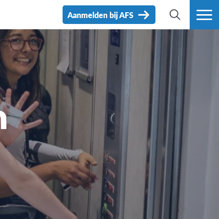
Aanmelden bij AFS
ZOEK
MEER
n