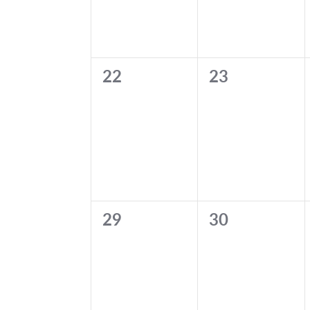
0
0
22
23
evenementen,
evenementen
0
0
29
30
evenementen,
evenementen