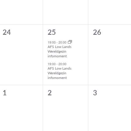
0
2
0
24
25
26
,
evenementen,
evenementen,
evenemente
19:00
-
20:00
AFS Low Lands
Wereldgezin
infomoment
19:00
-
20:00
AFS Low Lands
Wereldgezin
infomoment
0
0
0
1
2
3
,
evenementen,
evenementen,
evenemente