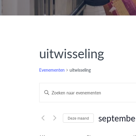
uitwisseling
Evenementen
uitwisseling
Evenementen
Vul
een
Zoeken
keyword
en
in.
septembe
Deze maand
Zoek
weergeven
Selecteer
voor
een