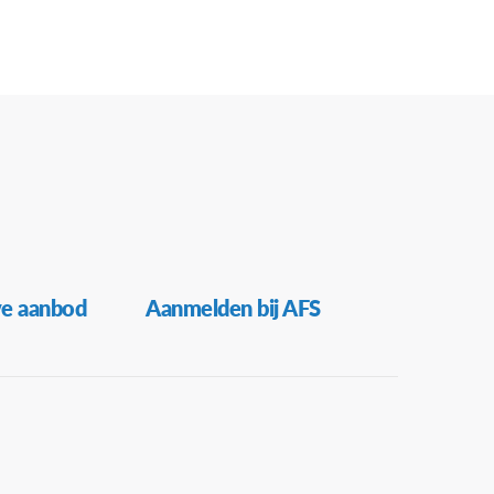
s Pastorijdreef
Pastorijdreef 6, Gent
8:00
ent in Ardooie: “Naar het buitenland met AFS”
é Den Uil
Padderijstraat 4, Ardooie
6:00
infomoment ‘Naar het buitenland met AFS’
ve aanbod
Aanmelden bij AFS