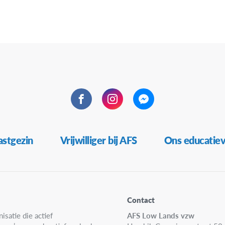
Open Hui
15:00
-
1
JAN
10
Infomom
Dorpscaf
14:00
-
1
OKT
21
Facebook
Instagram
Messenger
Online 
Online
stgezin
Vrijwilliger bij AFS
Ons educatie
Contact
isatie die actief
AFS Low Lands vzw