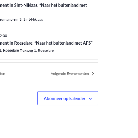
ent in Sint-Niklaas: “Naar het buitenland met
Heymanplein 3, Sint-Niklaas
2:00
ent in Roeselare: “Naar het buitenland met AFS”
1, Roeselare
Traxweg 1, Roeselare
2:00
ten
ent in Leuven: “Naar het buitenland met AFS”
Volgende
Evenementen
trum Vleugel F
Brusselsestraat 61A, Leuven
2:00
Abonneer op kalender
ent in Genk: “Naar het buitenland met AFS”
ikerslokaal
Herenstraat 87, Genk
2:00
ent in Gent: “Naar het buitenland met AFS”