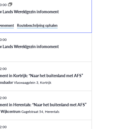
0:00
w Lands Wereldgezin infomoment
evenement
Routebeschrijving ophalen
0:00
w Lands Wereldgezin infomoment
2:00
ent in Kortrijk: “Naar het buitenland met AFS”
roubador
Vlaswaagplein 3, Kortrijk
2:00
ent in Herentals: “Naar het buitenland met AFS”
l Wijkcentrum
Gagelstraat 54, Herentals
2:00