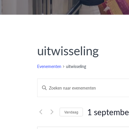
uitwisseling
Evenementen
uitwisseling
Evenementen
Vul
een
Zoeken
keyword
en
in.
1 septembe
Vandaag
Zoek
weergeven
Selecteer
voor
datum