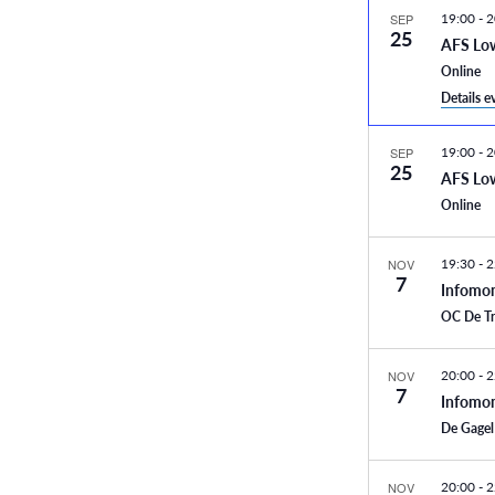
19:00
-
2
SEP
25
AFS Lo
Online
Details 
19:00
-
2
SEP
25
AFS Lo
Online
19:30
-
2
NOV
7
Infomom
OC De T
20:00
-
2
NOV
7
Infomom
De Gage
20:00
-
2
NOV