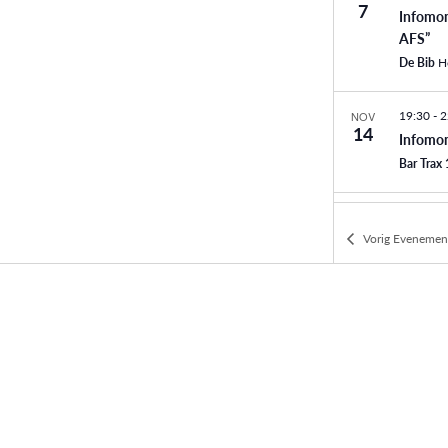
7
Infomom
AFS”
De Bib
19:30
-
2
NOV
14
Infomom
Bar Trax 
20:00
-
2
NOV
19
Vorig
Evenemen
Infomom
Jeugdcen
20:00
-
2
NOV
22
Infomom
Koraaldu
20:00
-
2
NOV
25
Infomom