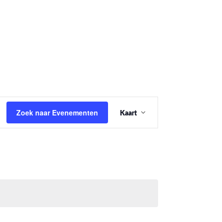
Evenement
Zoek naar Evenementen
Kaart
weergaven
navigatie