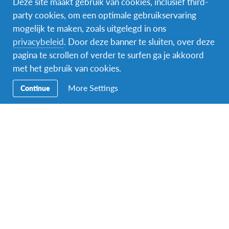
Deze site maakt gebruik van cookies, inclusief third-
party cookies, om een optimale gebruikservaring
mogelijk te maken, zoals uitgelegd in ons
Facebook
Instagram
Messenger
privacybeleid
. Door deze banner te sluiten, over deze
pagina te scrollen of verder te surfen ga je akkoord
Secundaire
Naar het buitenland
met het gebruik van cookies.
Navigatie
Word gastgezin
More Settings
Continue
Vrijwilliger bij AFS
Ons educatieve aanbod
Aanmelden bij AFS
Contact