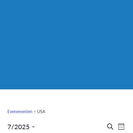
Evenementen
USA
7/2025
Eve
Evenem
Zoeken
Week