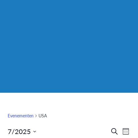
Evenementen
USA
7/2025
Eve
Evenem
Zoeken
Week