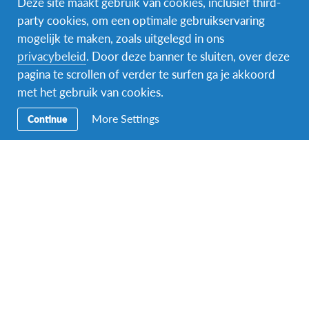
Deze site maakt gebruik van cookies, inclusief third-
party cookies, om een optimale gebruikservaring
mogelijk te maken, zoals uitgelegd in ons
Facebook
Instagram
Messenger
privacybeleid
. Door deze banner te sluiten, over deze
pagina te scrollen of verder te surfen ga je akkoord
Secundaire
Naar het buitenland
met het gebruik van cookies.
Navigatie
Word gastgezin
More Settings
Continue
Vrijwilliger bij AFS
Ons educatieve aanbod
Aanmelden bij AFS
Contact