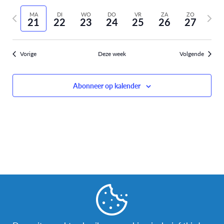
Selecteer
weer
Zoeken
vorige
volge
datum
MA
DI
WO
DO
VR
ZA
ZO
navi
21
22
23
24
25
26
27
week
week
en
weergev
Vorige
Deze week
Volgende
navigati
Abonneer op kalender