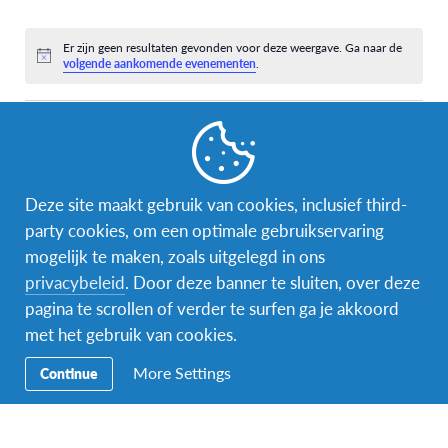
evenementen,
evenementen,
evenementen,
evenementen,
evenementen,
evenementen,
eveneme
0
0
0
0
0
0
0
evenementen,
evenementen,
evenementen,
evenementen,
evenementen,
evenementen,
eveneme
Er zijn geen resultaten gevonden voor deze weergave. Ga naar de
Bericht
volgende aankomende evenementen
.
mrt
Deze maand
mei
Abonneer op kalender
Deze site maakt gebruik van cookies, inclusief third-
party cookies, om een optimale gebruikservaring
mogelijk te maken, zoals uitgelegd in ons
privacybeleid
. Door deze banner te sluiten, over deze
pagina te scrollen of verder te surfen ga je akkoord
met het gebruik van cookies.
More Settings
Continue
Facebook
Instagram
Messenger
Secundaire
Naar het buitenland