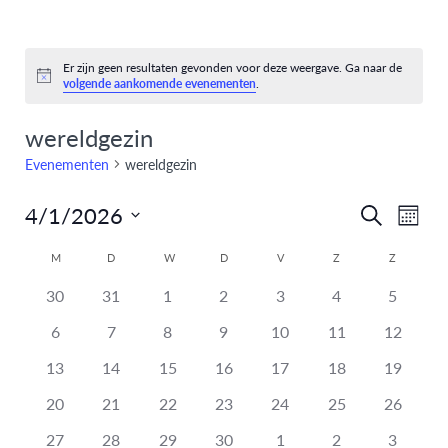
Er zijn geen resultaten gevonden voor deze weergave. Ga naar de
Bericht
volgende aankomende evenementen
.
wereldgezin
Evenementen
wereldgezin
4/1/2026
Eve
Evenem
Zoeken
Maand
Selecteer
weer
Zoeken
Kalender
M
D
W
D
V
Z
Z
een
navi
heeft
heeft
heeft
heeft
heeft
heeft
en
heeft
datum.
30
31
1
2
3
4
5
van
0
0
0
0
0
0
0
heeft
heeft
heeft
heeft
heeft
heeft
heeft
6
7
8
9
10
11
12
weergev
Evenementen
evenementen,
evenementen,
evenementen,
evenementen,
evenementen,
evenementen,
eveneme
0
0
0
0
0
0
0
heeft
heeft
heeft
heeft
heeft
heeft
heeft
13
14
15
16
17
18
19
navigati
evenementen,
evenementen,
evenementen,
evenementen,
evenementen,
evenementen,
eveneme
0
0
0
0
0
0
0
heeft
heeft
heeft
heeft
heeft
heeft
heeft
20
21
22
23
24
25
26
evenementen,
evenementen,
evenementen,
evenementen,
evenementen,
evenementen,
eveneme
0
0
0
0
0
0
0
heeft
heeft
heeft
heeft
heeft
heeft
heeft
27
28
29
30
1
2
3