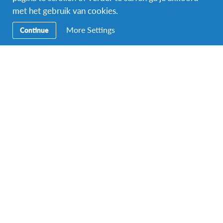
met het gebruik van cookies.
More Settings
Continue
Facebook
Instagram
Messenger
Secundaire
Naar het buitenland
Navigatie
Word gastgezin
Vrijwilliger bij AFS
Ons educatieve aanbod
Aanmelden bij AFS