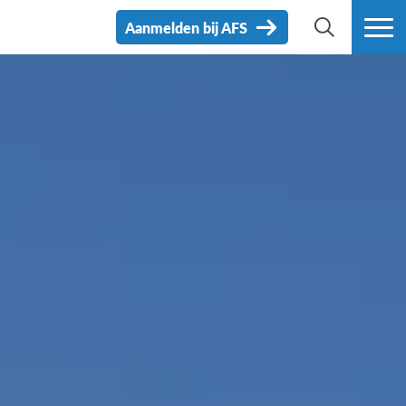
Aanmelden bij AFS
ZOEK
MEER