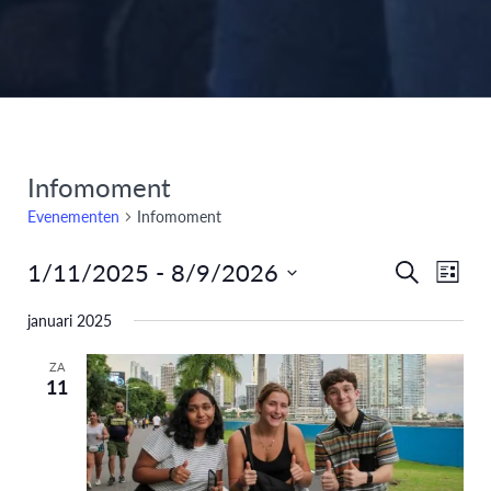
Infomoment
Evenementen
Infomoment
1/11/2025
 - 
8/9/2026
Eve
Evenem
Zoeken
Lijst
Selecteer
weer
Zoeken
januari 2025
een
navi
en
datum.
ZA
11
weergev
navigati