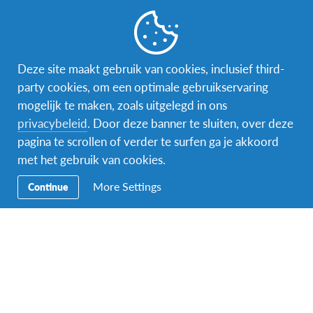
De Gagel Wijkcentrum
Gagelstraat 54, Herentals, Belgium
7 november 2025 @ 20:00
-
22:00
VR
7
Infomoment in Sint-Niklaas: “Naar het
Deze site maakt gebruik van cookies, inclusief third-
buitenland met AFS”
party cookies, om een optimale gebruikservaring
De Bib
Heymanplein 3, Sint-Niklaas, Belgium
mogelijk te maken, zoals uitgelegd in ons
privacybeleid
. Door deze banner te sluiten, over deze
14 november 2025 @ 19:30
-
22:00
VR
pagina te scrollen of verder te surfen ga je akkoord
14
Infomoment in Roeselare: “Naar het buitenland
met het gebruik van cookies.
met AFS”
More Settings
Continue
Bar Trax 1, Roeselare
Traxweg 1, Roeselare, België
19 november 2025 @ 20:00
-
22:00
WO
19
Infomoment in Leuven: “Naar het buitenland
met AFS”
Jeugdcentrum Vleugel F
Brusselsestraat 61A, Leuven, België