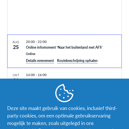
20:00
-
22:00
AUG
25
Online infomoment ‘Naar het buitenland met AFS’
Online
Details evenement
Routebeschrijving ophalen
14:00
-
16:00
OKT
21
Online infomoment ‘Naar het buitenland met AFS’
Online
20:00
-
22:00
NOV
26
Deze site maakt gebruik van cookies, inclusief third-
Online infomoment ‘Naar het buitenland met AFS’
Vandaag
Volgende
Evenementen
Vorig
party cookies, om een optimale gebruikservaring
Online
Evenemente
mogelijk te maken, zoals uitgelegd in ons