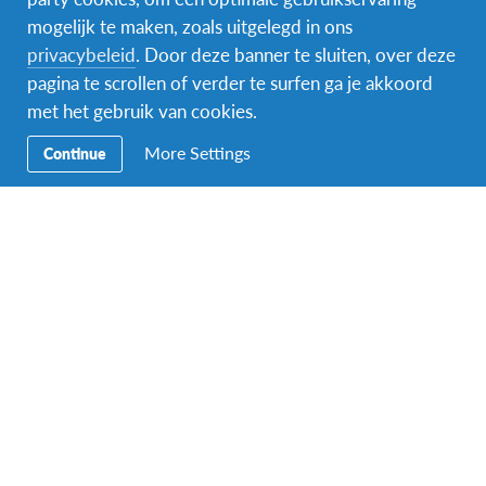
13
Online infomoment ‘Naar het buitenland met
mogelijk te maken, zoals uitgelegd in ons
AFS’
privacybeleid
. Door deze banner te sluiten, over deze
Online
pagina te scrollen of verder te surfen ga je akkoord
Gratis
met het gebruik van cookies.
More Settings
februari 2027
Continue
17 februari 2027 @ 14:00
-
16:00
WO
17
Online infomoment ‘Naar het buitenland met
AFS’
Online
Gratis
maart 2027
3 maart 2027 @ 14:00
-
16:00
WO
3
Online infomoment ‘Naar het buitenland met
AFS’