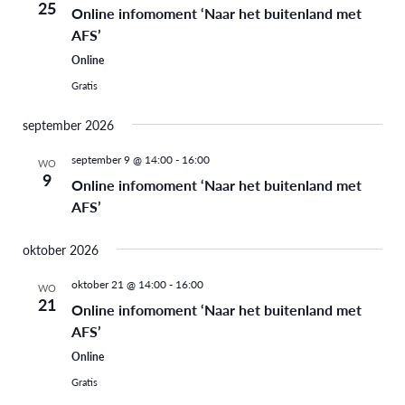
25
Online infomoment ‘Naar het buitenland met
weergev
AFS’
navigati
Online
Gratis
september 2026
september 9 @ 14:00
-
16:00
WO
9
Online infomoment ‘Naar het buitenland met
AFS’
oktober 2026
oktober 21 @ 14:00
-
16:00
WO
21
Online infomoment ‘Naar het buitenland met
AFS’
Online
Gratis