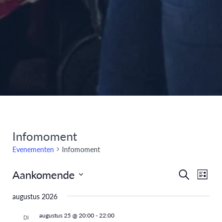
Infomoment
Evenementen
Infomoment
Aankomende
Eve
Evenem
Zoeken
Lijst
Selecteer
weer
Zoeken
augustus 2026
een
navi
en
datum.
augustus 25 @ 20:00
-
22:00
DI