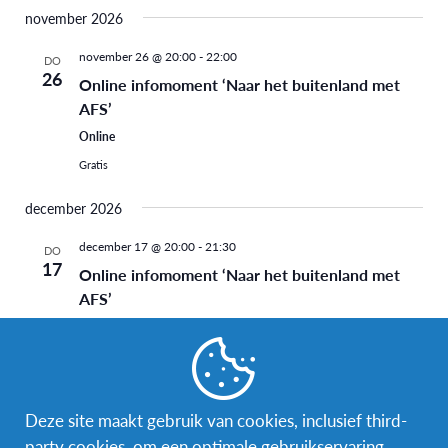
november 2026
november 26 @ 20:00
-
22:00
DO
26
Online infomoment ‘Naar het buitenland met
AFS’
Online
Gratis
december 2026
december 17 @ 20:00
-
21:30
DO
17
Online infomoment ‘Naar het buitenland met
AFS’
Online
Gratis
januari 2027
Deze site maakt gebruik van cookies, inclusief third-
13 januari 2027 @ 14:00
-
16:00
WO
party cookies, om een optimale gebruikservaring