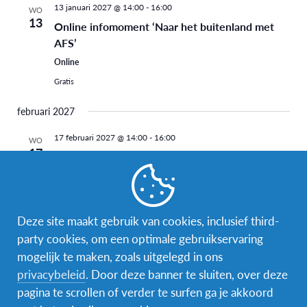
13 januari 2027 @ 14:00
-
16:00
WO
13
Online infomoment ‘Naar het buitenland met
AFS’
Online
Gratis
februari 2027
17 februari 2027 @ 14:00
-
16:00
WO
17
Online infomoment ‘Naar het buitenland met
AFS’
Online
Gratis
Deze site maakt gebruik van cookies, inclusief third-
party cookies, om een optimale gebruikservaring
maart 2027
mogelijk te maken, zoals uitgelegd in ons
3 maart 2027 @ 14:00
-
16:00
WO
privacybeleid
. Door deze banner te sluiten, over deze
3
Online infomoment ‘Naar het buitenland met
pagina te scrollen of verder te surfen ga je akkoord
AFS’