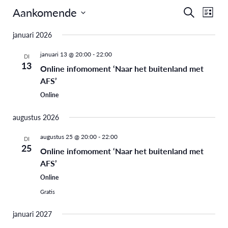
Aankomende
Eve
Evenem
Zoeken
Lijst
Selecteer
weer
Zoeken
januari 2026
een
navi
en
datum.
januari 13 @ 20:00
-
22:00
DI
13
Online infomoment ‘Naar het buitenland met
weergev
AFS’
navigati
Online
augustus 2026
augustus 25 @ 20:00
-
22:00
DI
25
Online infomoment ‘Naar het buitenland met
AFS’
Online
Gratis
januari 2027