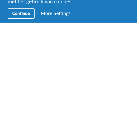
met het gebruik van cookies.
Online
More Settings
Continue
Gratis
Vorige
Vandaag
Volgende
Evenementen
Evenemen
Abonneer op kalender
Facebook
Instagram
Messenger
Secundaire