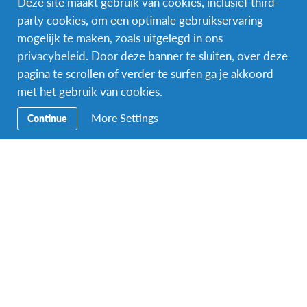
Deze site maakt gebruik van cookies, inclusief third-
party cookies, om een optimale gebruikservaring
mogelijk te maken, zoals uitgelegd in ons
Facebook
Instagram
Messenger
privacybeleid
. Door deze banner te sluiten, over deze
pagina te scrollen of verder te surfen ga je akkoord
Secundaire
Naar het buitenland
met het gebruik van cookies.
Navigatie
Word gastgezin
More Settings
Continue
Vrijwilliger bij AFS
Ons educatieve aanbod
Aanmelden bij AFS
Contact