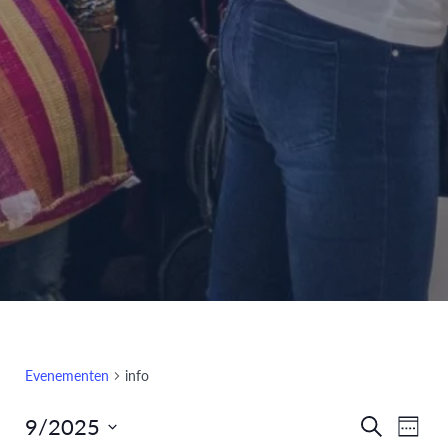
Evenementen
info
9/2025
Eve
Evenem
Zoeken
Week