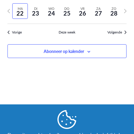
Selecteer
weer
Zoeken
vorige
volge
datum
MA
DI
WO
DO
VR
ZA
ZO
navi
22
23
24
25
26
27
28
week
week
en
weergev
Vorige
Deze week
Volgende
navigati
Abonneer op kalender