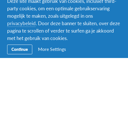
Deze site maakt gebruik van cookies, inclusief third-
party cookies, om een optimale gebruikservaring
mogelijk te maken, zoals uitgelegd in ons
Facebook
Instagram
Messenger
privacybeleid
. Door deze banner te sluiten, over deze
pagina te scrollen of verder te surfen ga je akkoord
Secundaire
Naar het buitenland
met het gebruik van cookies.
Navigatie
Word gastgezin
More Settings
Continue
Vrijwilliger bij AFS
Ons educatieve aanbod
Aanmelden bij AFS
Contact