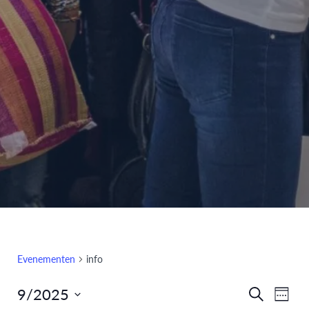
Evenementen
info
9/2025
Eve
Evenem
Zoeken
Week