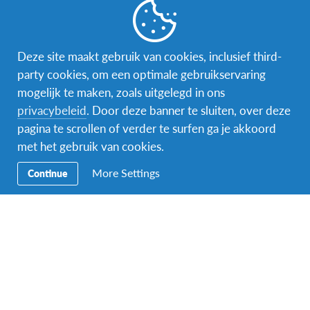
Kunst en handvaardigheid:
Laat de creativiteit
van de leerlingen stromen met activiteiten zoals
schilderen, tekenen, beeldhouwen, theater,
Deze site maakt gebruik van cookies, inclusief third-
fotografie en muziek.
party cookies, om een optimale gebruikservaring
Milieu en duurzaamheid:
Inspireer de volgende
mogelijk te maken, zoals uitgelegd in ons
generatie met tuinieren, horticultuur, recycling en
privacybeleid
. Door deze banner te sluiten, over deze
duurzame leefwijzen.
pagina te scrollen of verder te surfen ga je akkoord
Cultuur en mondiaal begrip:
Breng de wereld naar
met het gebruik van cookies.
de klas door culturele activiteiten te organiseren
More Settings
Continue
of samen te werken met internationale studenten.
Koken:
Ontdek samen met de leerlingen de
geheimen van koken en internationale gerechten.
Dit programma biedt je niet alleen de kans om je
vaardigheden in een internationale omgeving te
ontwikkelen, maar ook om een blijvende indruk
achter te laten op jonge geesten. Klaar om deze