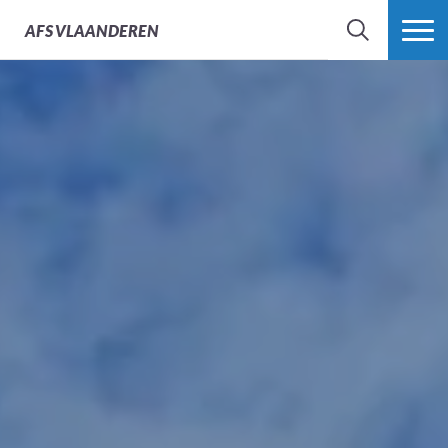
Culturele activiteiten
AFS
VLAANDEREN
ZOEK
MEER